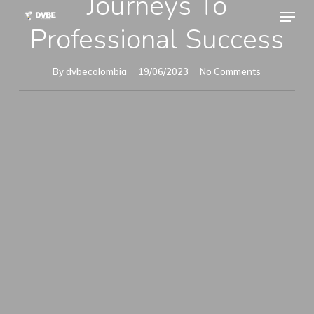
Journeys To
Menu
Skip
Professional Success
to
Close
main
Menu
By
dvbecolombia
19/06/2023
No Comments
content